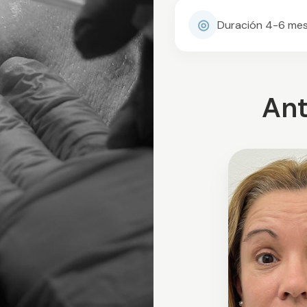
◎
Duración 4-6 me
Ant