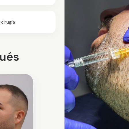
 cirugía
pués