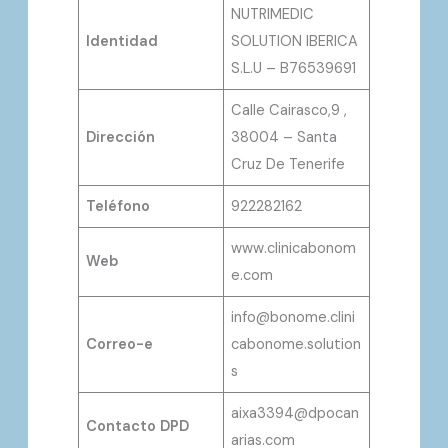
NUTRIMEDIC
Identidad
SOLUTION IBERICA
S.L.U – B76539691
Calle Cairasco,9 ,
Dirección
38004 – Santa
Cruz De Tenerife
Teléfono
922282162
www.clinicabonom
Web
e.com
info@bonome.clini
Correo-e
cabonome.solution
s
aixa3394@dpocan
Contacto DPD
arias.com