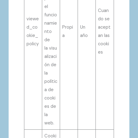
el
Cuan
funcio
viewe
do se
namie
d_co
Propi
Un
acept
nto
okie_
a
año
an las
de
policy
cooki
la visu
es
alizaci
ón de
la
polític
a de
cooki
es de
la
web.
Cooki