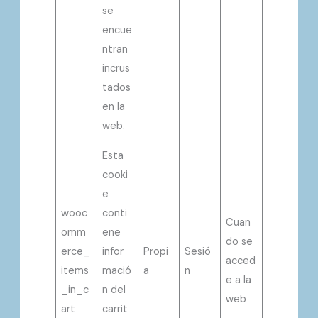
se
encue
ntran
incrus
tados
en la
web.
Esta
cooki
e
wooc
conti
Cuan
omm
ene
do se
erce_
infor
Propi
Sesió
acced
items
mació
a
n
e a la
_in_c
n del
web
art
carrit