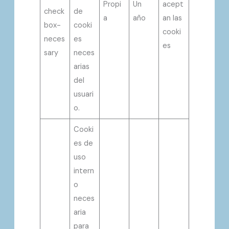
Propi
Un
acept
check
de
a
año
an las
box-
cooki
cooki
neces
es
es
sary
neces
arias
del
usuari
o.
Cooki
es de
uso
intern
o
neces
aria
para