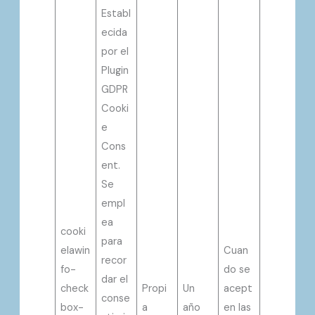
Establ
ecida
por el
Plugin
GDPR
Cooki
e
Cons
ent.
Se
empl
ea
cooki
para
elawin
Cuan
recor
fo-
do se
dar el
check
Propi
Un
acept
conse
box-
a
año
en las