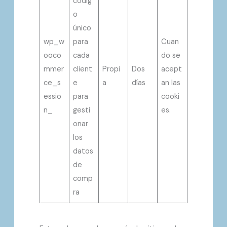
códig
o
único
wp_w
para
Cuan
ooco
cada
do se
mmer
client
Propi
Dos
acept
ce_s
e
a
días
an las
essio
para
cooki
n_
gesti
es.
onar
los
datos
de
comp
ra