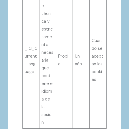
e
técni
ca y
estric
tame
Cuan
nte
_icl_c
do se
neces
urrent
Propi
Un
acept
aria
_lang
a
año
an las
que
uage
cooki
conti
es
ene el
idiom
a de
la
sesió
n