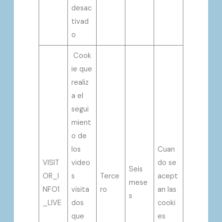
desac
tivad
o
Cook
ie que
realiz
a el
segui
mient
o de
los
Cuan
VISIT
video
do se
Seis
OR_I
s
Terce
acept
mese
NFO1
visita
ro
an las
s
_LIVE
dos
cooki
que
es