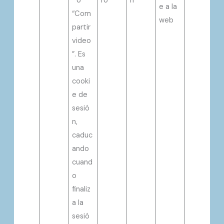
” o
ro
n
e a la
“Com
web
partir
video
”. Es
una
cooki
e de
sesió
n,
caduc
ando
cuand
o
finaliz
a la
sesió