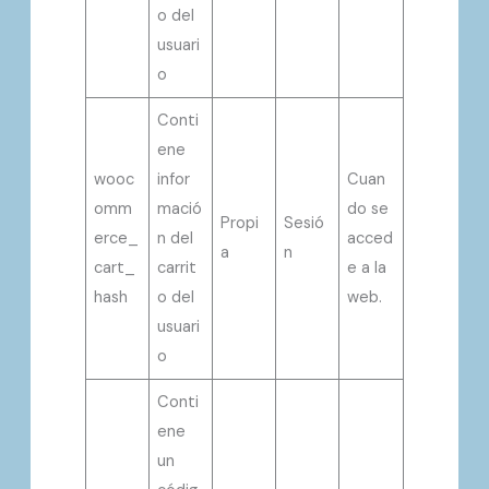
o del
usuari
o
Conti
ene
wooc
infor
Cuan
omm
mació
do se
Propi
Sesió
erce_
n del
acced
a
n
cart_
carrit
e a la
hash
o del
web.
usuari
o
Conti
ene
un