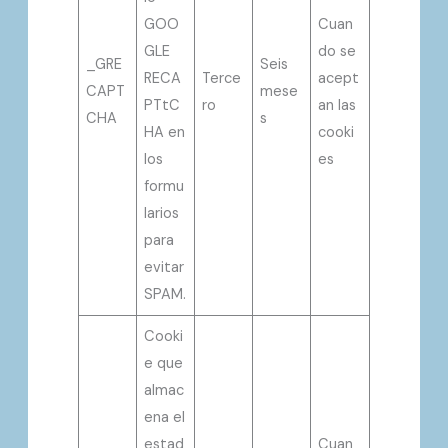
GOO
Cuan
GLE
do se
_GRE
Seis
RECA
Terce
acept
CAPT
mese
PTtC
ro
an las
CHA
s
HA en
cooki
los
es
formu
larios
para
evitar
SPAM.
Cooki
e que
almac
ena el
estad
Cuan