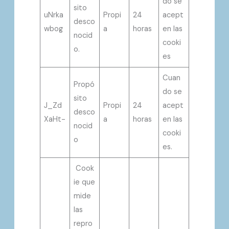
do se
sito
uNrka
Propi
24
acept
desco
wbog
a
horas
en las
nocid
cooki
o.
es
Cuan
Propó
do se
sito
J_Zd
Propi
24
acept
desco
XaHt-
a
horas
en las
nocid
cooki
o
es.
Cook
ie que
mide
las
repro