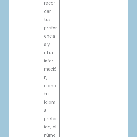
recor
dar
tus
prefer
encia
s y
otra
infor
mació
n,
como
tu
idiom
a
prefer
ido, el
núme