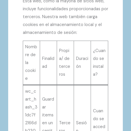
Esta web, como la mayoría de sitios web,
incluye funcionalidades proporcionadas por
terceros. Nuestra web también carga
cookies en el almacenamiento local y el
almacenamiento de sesión:
Nomb
Propi
¿Cuan
re de
Finalid
a/ de
Duraci
do se
la
ad
terce
ón
instal
cooki
ros
a?
e
wc_c
art_h
Guard
ash_3
ar
Cuan
1dc7f
items
do se
2166d
en un
Terce
Sesió
acced
b230
carrit
ros
n