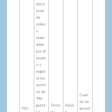
ducci
ones
de
video
s
realiz
adas
por el
usuari
o y
regist
ra los
event
os de
Cuan
“Me
do se
gusta
Terce
Sesió
YSC
acced