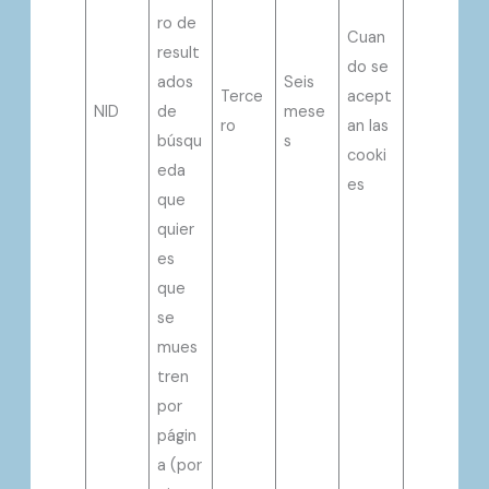
ro de
Cuan
result
do se
ados
Seis
Terce
acept
NID
de
mese
ro
an las
búsqu
s
cooki
eda
es
que
quier
es
que
se
mues
tren
por
págin
a (por