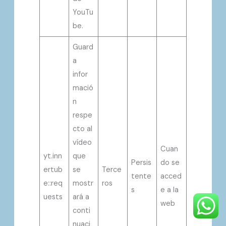
YouTu
be.
Guard
a
infor
mació
n
respe
cto al
vídeo
Cuan
yt.inn
que
Persis
do se
ertub
se
Terce
tente
acced
e::req
mostr
ros
s
e a la
uests
ará a
web
conti
nuaci