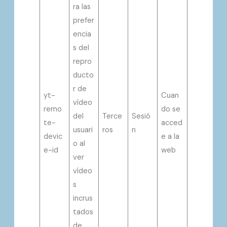
ra las
prefer
encia
s del
repro
ducto
r de
yt-
Cuan
vídeo
remo
do se
del
Terce
Sesió
te-
acced
usuari
ros
n
devic
e a la
o al
e-id
web
ver
vídeo
s
incrus
tados
de