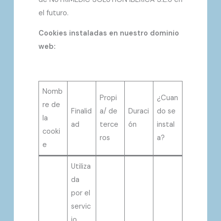
el futuro.
Cookies instaladas en nuestro dominio
web:
Nomb
Propi
¿Cuan
re de
Finalid
a/ de
Duraci
do se
la
ad
terce
ón
instal
cooki
ros
a?
e
Utiliza
da
por el
servic
io