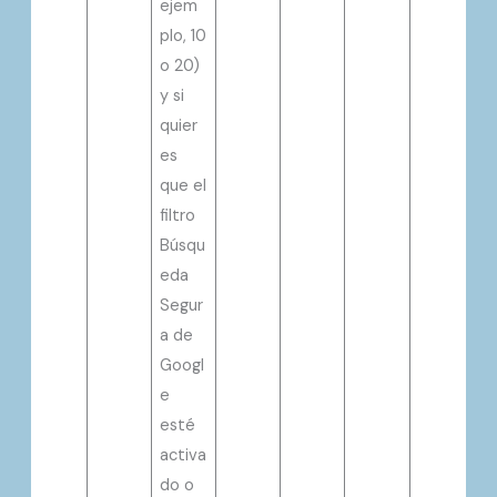
ejem
plo, 10
o 20)
y si
quier
es
que el
filtro
Búsqu
eda
Segur
a de
Googl
e
esté
activa
do o