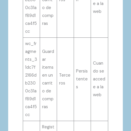
e a la
0c31a
o de
web
f89d1
comp
ca4f5
ras
cc
wc_fr
agme
Guard
nts_3
ar
Cuan
1dc7f
items
Persis
do se
2166d
en un
Terce
tente
acced
b230
carrit
ros
s
e a la
0c31a
o de
web
f89d1
comp
ca4f5
ras
cc
Regist