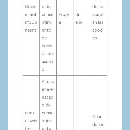
Cooki
o de
do se
eLawI
conse
Propi
Un
acept
nfoCo
ntimi
a
año
an las
nsent
ento
cooki
de
es
cooki
es del
usuari
o.
Almac
ena el
estad
o de
cooki
conse
Cuan
elawin
ntimi
do se
fo-
ento